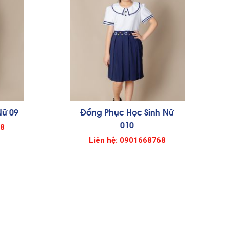
Nữ 09
Đồng Phục Học Sinh Nữ
010
68
Liên hệ: 0901668768