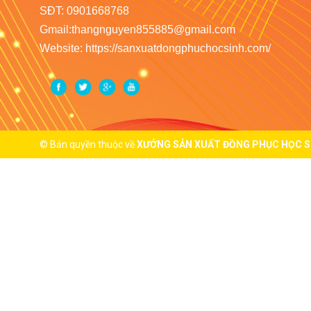
SĐT: 0901668768
Gmail:thangnguyen855885@gmail.com
Website: https://sanxuatdongphuchocsinh.com/
© Bản quyền thuộc về
XƯỞNG SẢN XUẤT ĐỒNG PHỤC HỌC S