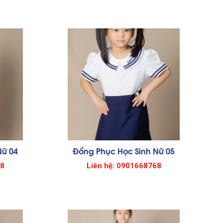
Nữ 04
Đồng Phục Học Sinh Nữ 05
68
Liên hệ: 0901668768