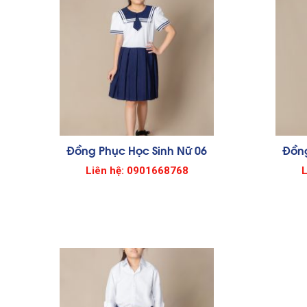
Đồng Phục Học Sinh Nữ 06
Đồng
Liên hệ: 0901668768
L