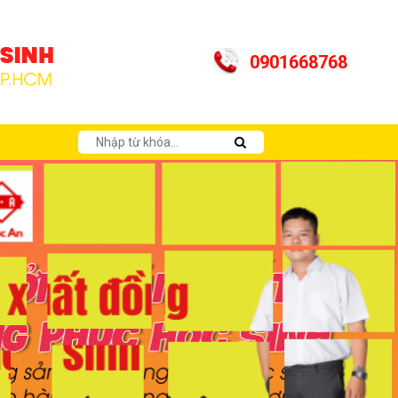
0901668768
ệ