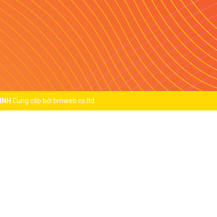
INH
Cung cấp bởi
bmweb co.ltd