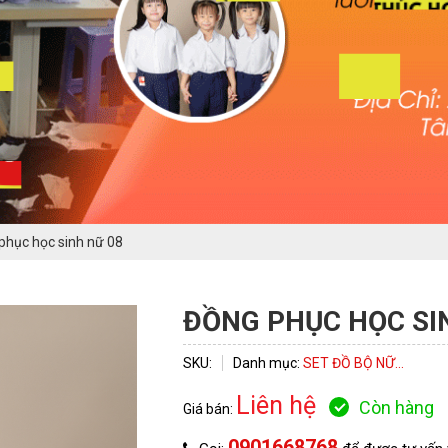
ĐĂNG KÝ TƯ VẤN
phục học sinh nữ 08
ĐỒNG PHỤC HỌC SI
SKU:
Danh mục:
SET ĐỒ BỘ NỮ...
Liên hệ
Còn hàng
Giá bán:
0901668768