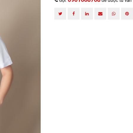
Gọi:
để được tư vấn
HOÀN THÀNH
0901668768
Đăng ký tư vấn trực tiếp 24/7: