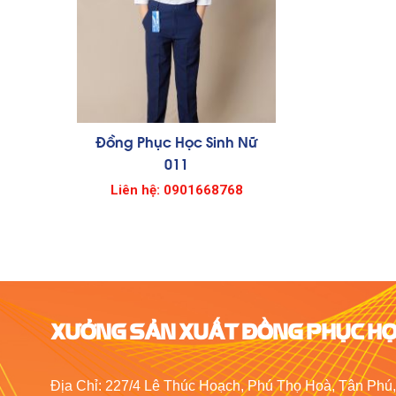
Đồng Phục Học Sinh Nữ
011
Liên hệ: 0901668768
XƯỞNG SẢN XUẤT ĐỒNG PHỤC HỌ
Địa Chỉ: 227/4 Lê Thúc Hoạch, Phú Thọ Hoà, Tân Phú