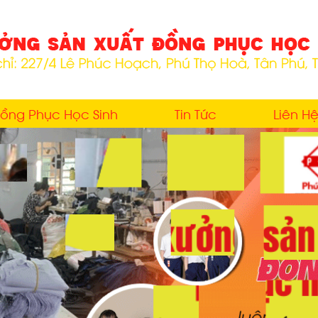
ồng Phục Học Sinh
Tin Tức
Liên H