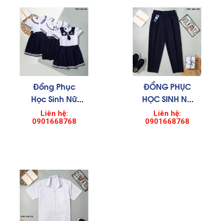
Đồng Phục
ĐỒNG PHỤC
Học Sinh Nữ
HỌC SINH NỮ
0010
0007
Liên hệ:
Liên hệ:
0901668768
0901668768