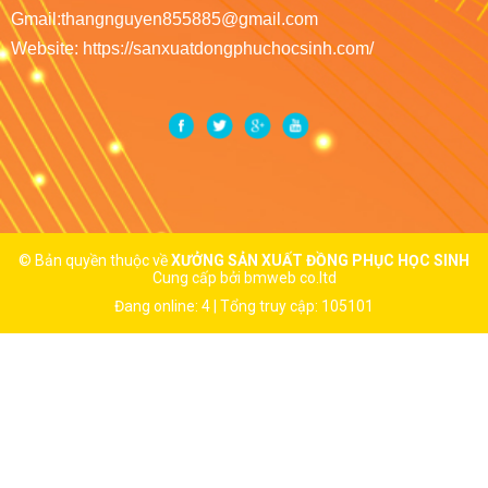
Gmail:thangnguyen855885@gmail.com
Website: https://sanxuatdongphuchocsinh.com/
© Bản quyền thuộc về
XƯỞNG SẢN XUẤT ĐỒNG PHỤC HỌC SINH
Cung cấp bởi
bmweb co.ltd
Đang online: 4 | Tổng truy cập: 105101