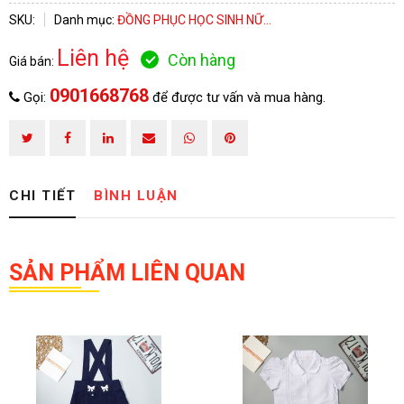
SKU:
Danh mục:
ĐỒNG PHỤC HỌC SINH NỮ...
HOÀN THÀNH
Liên hệ
Còn hàng
Giá bán:
Đăng ký tư vấn trực tiếp 24/7:
0901668768
0901668768
Gọi:
để được tư vấn và mua hàng.
CHI TIẾT
BÌNH LUẬN
SẢN PHẨM LIÊN QUAN