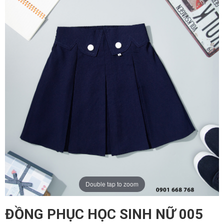
ĐĂNG KÝ TƯ VẤN
Double tap to zoom
ĐỒNG PHỤC HỌC SINH NỮ 005