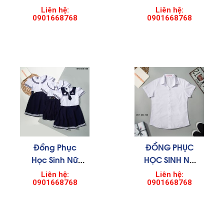
003
0003
Liên hệ:
Liên hệ:
0901668768
0901668768
Đồng Phục
ĐỒNG PHỤC
Học Sinh Nữ
HỌC SINH NỮ
004
0005
Liên hệ:
Liên hệ:
0901668768
0901668768