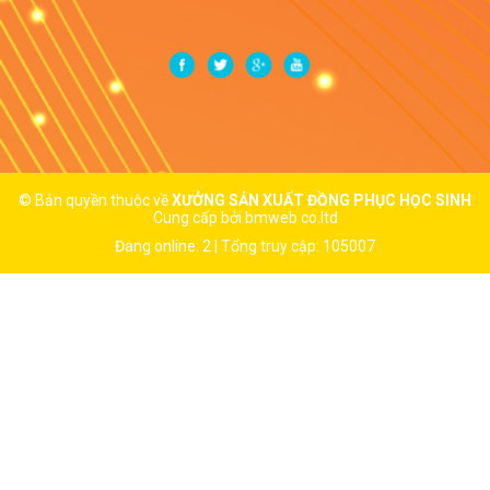
© Bản quyền thuộc về
XƯỞNG SẢN XUẤT ĐỒNG PHỤC HỌC SINH
Cung cấp bởi
bmweb co.ltd
Đang online: 2 | Tổng truy cập: 105007