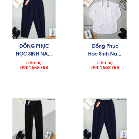
ĐỒNG PHỤC
Đồng Phục
HỌC SINH NAM
Học Sinh Nam
001
002
Liên hệ:
Liên hệ:
0901668768
0901668768