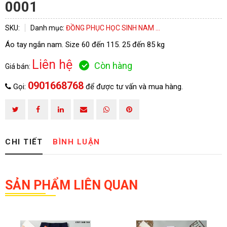
0001
SKU:
Danh mục:
ĐỒNG PHỤC HỌC SINH NAM ...
Áo tay ngắn nam. Size 60 đến 115. 25 đến 85 kg
HOÀN THÀNH
Liên hệ
Còn hàng
Giá bán:
Đăng ký tư vấn trực tiếp 24/7:
0901668768
0901668768
Gọi:
để được tư vấn và mua hàng.
CHI TIẾT
BÌNH LUẬN
SẢN PHẨM LIÊN QUAN