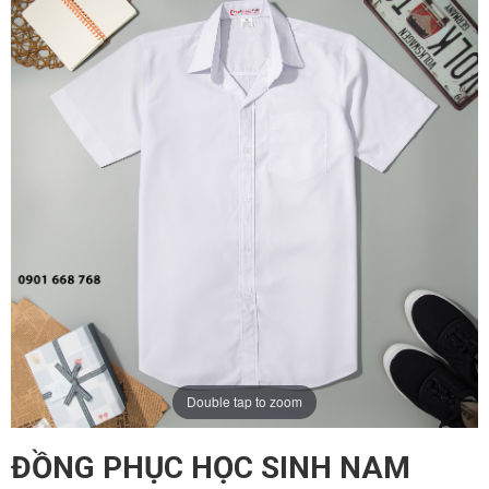
ĐĂNG KÝ TƯ VẤN
Double tap to zoom
ĐỒNG PHỤC HỌC SINH NAM