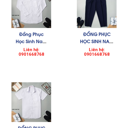
Đồng Phục
ĐỒNG PHỤC
Học Sinh Nam
HỌC SINH NAM
0006
007
Liên hệ:
Liên hệ:
0901668768
0901668768
ĐỒNG PHỤC